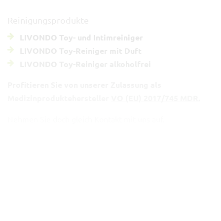
Reinigungsprodukte
LIVONDO Toy- und Intimreiniger
LIVONDO Toy-Reiniger mit Duft
LIVONDO Toy-Reiniger alkoholfrei
Profitieren Sie von unserer Zulassung als
Medizinproduktehersteller
VO (EU) 2017/745 MDR.
Nehmen Sie doch gleich Kontakt mit uns auf.
Wir übernehmen die Herstellung hochwertiger
Intimprodukte. Erfahren Sie mehr zu den Themen:
Rund-um-Betreuung
Zertifizierung
Einen guten Case für die Vermarktung eines Premium
Gleitgels finden Sie in
Vemal
.